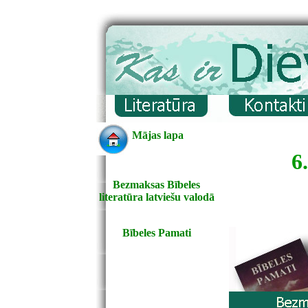
Mājas lapa
6
Bezmaksas Bībeles
literatūra latviešu valodā
Bībeles Pamati