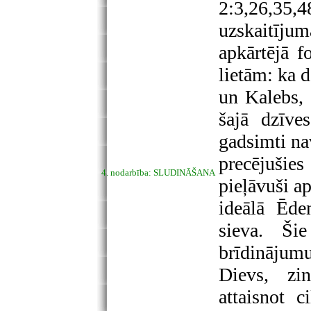
2:3,26,35,4
uzskaitīj
apkārtējā f
lietām: ka 
un Kalebs, 
šajā dzīve
gadsimti na
precējušies
4. nodarbība: SLUDINĀŠANA
pieļāvuši ap
ideālā Ēde
sieva. Ši
brīdinājumu
Dievs, zin
attaisnot c