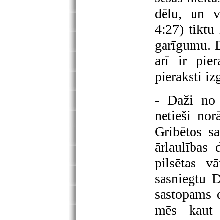
dēlu, un v
4:27) tiktu
garīgumu. D
arī ir pie
pieraksti iz
- Daži no 
netieši no
Gribētos s
ārlaulības
pilsētas v
sasniegtu D
sastopams d
mēs kaut 