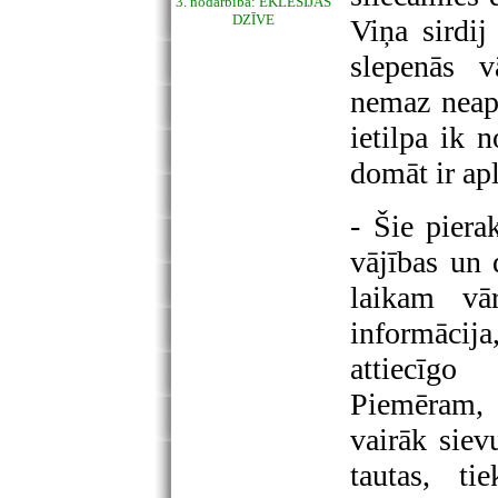
3. nodarbība: EKLĒSIJAS
DZĪVE
Viņa sirdij
slepenās v
nemaz neap
ietilpa ik 
domāt ir ap
- Šie piera
vājības un 
laikam vā
informācija
attiecīgo
Piemēram, 
vairāk siev
tautas, ti