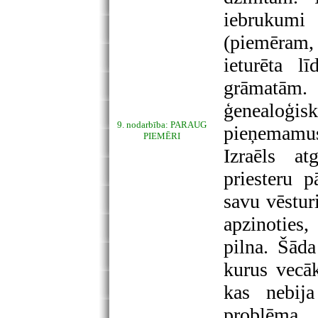
iebrukumi
(piemēram, 
ieturēta l
grāmatām.
ģenealoģi
9. nodarbība: PARAUG
pieņemamus
PIEMĒRI
Izraēls at
priesteru p
savu vēstur
apzinoties
pilna. Šāda
kurus vecāk
kas nebija
problēma, 