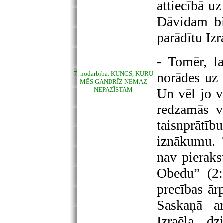
attiecībā u
Dāvidam bij
parādītu Izr
- Tomēr, l
7. nodarbība: KUNGS, KURU
norādes uz 
MĒS GANDRĪZ NEMAZ
NEPAZĪSTAM
Un vēl jo v
redzamās v
taisnprātīb
iznākumu. 
nav pieraks
Obedu” (2:1
precības ārp
Saskaņā ar
Izraēla dz