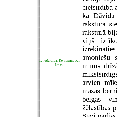
cietsirdība 
ka Dāvida 
rakstura si
raksturā bij
viņš izrīk
izrēķināties
amoniešu s
1. nodarbība: Ko nozīmē būt
mums drīzā
Kristū
mīkstsirdīg
arvien mīk
māsas bērni
beigās vi
žēlastības 
Sevi pārlie