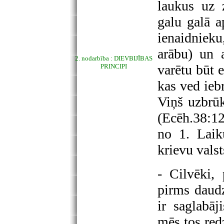
laukus uz 
galu galā a
ienaidnieku
arābu) un 
2. nodarbība : DIEVBIJĪBAS
varētu būt e
PRINCIPI
kas ved ieb
Viņš uzbrū
(Ecēh.38:1
no 1. Laik
krievu valst
- Cilvēki, 
pirms daud
ir saglabāj
mēs tos red