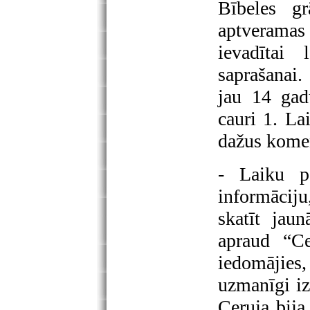
Bībeles gr
aptveramas
ievadītai 
saprašanai.
jau 14 gad
cauri 1. La
dažus koment
- Laiku p
informācij
skatīt jau
apraud “Ce
iedomājies
uzmanīgi iz
Ceruja bija