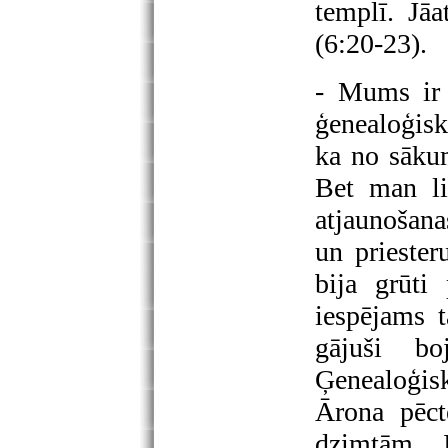
templī. Jāa
(6:20-23).
- Mums ir 
ģenealoģisk
ka no sākum
Bet man lie
atjaunošana
un prieste
bija grūti 
iespējams t
gājuši bo
Ģenealoģiski
Ārona pēct
dzimtām. 