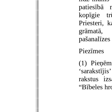
patiesībā
kopīgie t
Priesteri, 
grāmatā, 
pašanalīzes 
Piezīmes
(1) Pieņēm
‘sarakstīj
rakstus i
“Bībeles hr