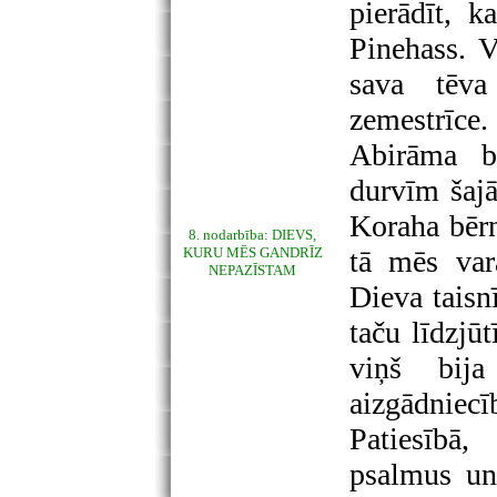
pierādīt, k
Pinehass. V
sava tēva
zemestrīce
Abirāma bē
durvīm šajā
Koraha bērni
8. nodarbība: DIEVS,
KURU MĒS GANDRĪZ
tā mēs var
NEPAZĪSTAM
Dieva taisn
taču līdzjū
viņš bij
aizgādniec
Patiesībā,
psalmus un