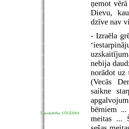
ņemot vērā 
Dievu, ka
dzīve nav vi
- Izraēla g
‘iestarpi
uzskaitīju
nebija daud
norādot uz 
(Vecās Der
saikne sta
apgalvojum
bērniem ...
5. nodarbība: LŪGŠANA
meitas ...
sešas meita