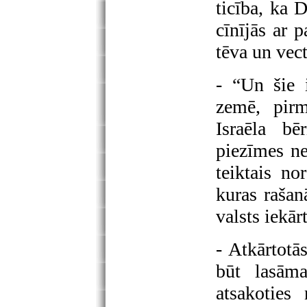
ticība, ka 
cīnījās ar 
tēva un vect
- “Un šie 
zemē, pirm
Israēla bē
piezīmes ne
teiktais no
kuras rašan
valsts iekār
- Atkārtotā
būt lasāma
atsakoties