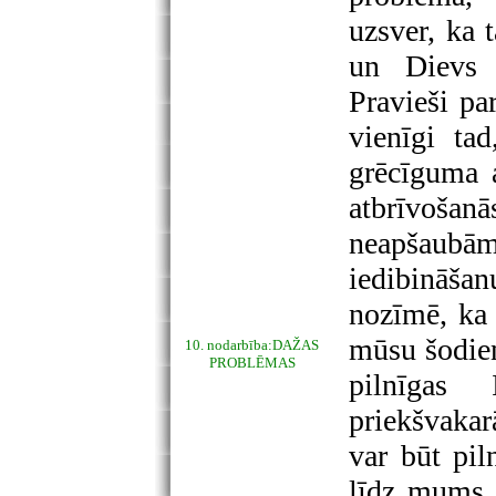
uzsver, ka 
un Dievs 
Pravieši pa
vienīgi ta
grēcīguma 
atbrīvošan
neapšaubām
iedibināša
nozīmē, ka 
mūsu šodien
10. nodarbība:DAŽAS
PROBLĒMAS
pilnīgas 
priekšvakar
var būt pil
līdz mums p