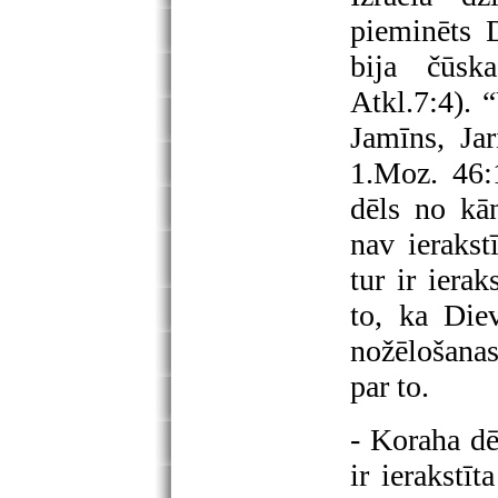
pieminēts 
bija čūsk
Atkl.7:4).
Jamīns, Jar
1.Moz. 46:
dēls no kā
nav ierakst
tur ir iera
to, ka Die
nožēlošana
par to.
- Koraha dē
ir ierakstī