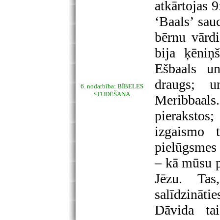
atkārtojas 9
‘Baals’ sau
bērnu vārd
bija ķēniņ
Ešbaals un
draugs; u
6. nodarbība: BĪBELES
STUDĒŠANA
Meribbaals.
pieraksto
izgaismo 
pielūgsmes 
– kā mūsu p
Jēzu. Ta
salīdzināti
Dāvida tai