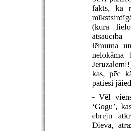
fakts, ka 
mīkstsirdī
(kura liel
atsaucība
lēmuma un 
nelokāma 
Jeruzalemi!
kas, pēc k
patiesi jāi
- Vēl vien
‘Gogu’, ka
ebreju atkr
Dieva, atr