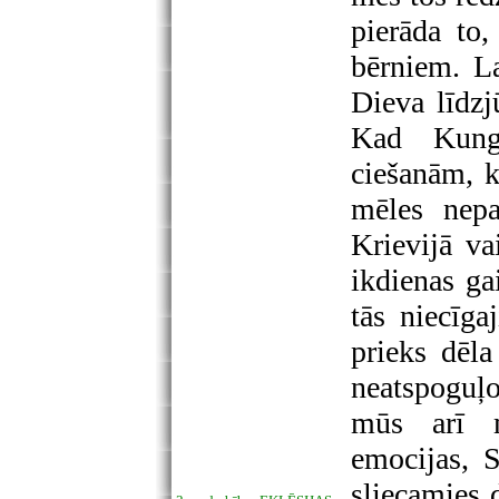
pierāda to
bērniem. L
Dieva līdzj
Kad Kungs
ciešanām, k
mēles nepa
Krievijā va
ikdienas ga
tās niecīg
prieks dēla
neatspoguļo
mūs arī m
emocijas, 
sliecamies 