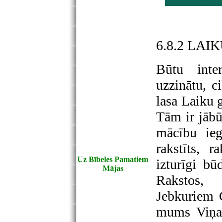
6.8.2 LA
Būtu inter
uzzinātu, c
lasa Laiku 
Tām ir jābū
mācību ieg
rakstīts, 
Uz Bībeles Pamatiem
izturīgi b
Mājas
Rakstos,
Jebkuriem G
mums Viņa 